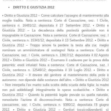
DIRITTO E GIUSTIZIA 2012
• Diritto e Giustizia 2012 – Come calcolare l’assegno di mantenimento alla
moglie tradita. Nota a sentenza: Corte di Cassazione, sez. I Civile,
sentenza n. 16481/12; depositata il 27 Settembre 2012. • Diritto e
Giustizia 2012 – La decadenza della postestà genitoriale non è
impugnabile in Cassazione. Nota a sentenza: Corte di Cassazione, sez. I
Civile, sentenza n. 15341/12; depositata il 13 Settembre 2012. • Diritto e
Giustizia 2012 – Troppo amore fa perdere la testa alla zia: meglio
nominare un amministratore di sostegno! Nota a sentenza: Corte di
Cassazione, sez. I Civile, sentenza n. 13917/12; depositata il 02 Agosto
2012 • Diritto e Giustizia 2012 – Esumano il cadavere per la prova della
paternità: eredi infuriati! Nota a sentenza: Corte di Cassazione, sez. I
Civile, sentenza n. 12549/12; depositata il 19 Luglio 2012. • Diritto e
Giustizia 2012 – Il dovere del genitore al mantenimento della prole è
autonomo: non dipende dalle sostanze dell’altro. • Diritto e Giustizia 2012
– Non interpella l’ex marito sulla scelta della scuola della figlia: la madre
non può addebitargli integralmente le spese scolastiche. • Diritto e
Giustizia 2012 – Quando la paternità legale prevale su quella naturale,
nonostante l’azione di disconoscimeto. Nota a sentenza: Corte di
cassazione, sez. I Civile, sentenza n. 9380/12, depositata l’8 giugno
2012. • Diritto e Giustizia 2012 – Genitori tossicodipendenti: sì