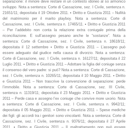
separazione: il minore deve restare in un contesto idoneo al so armonico
sviluppo. Nota a sentenza: Corte di Cassazione, sez. I Civile, sentenza n.
21651/11; depositata il 19 Ottobre 2011. • Diritto e Giustizia 2011 – Nullità
del matrimonio per il marito playboy. Nota a sentenza: Corte di
Cassazione, sez. I Civile, sentenza n. 17465/11. • Diritto e Giustizia 2011
– Per l’addebito non conta la relazione extra coniugale prima della
riconciliazione. E sull’assegno pesano anche le “sostanze”. Nota a
sentenza: Corte di Cassazione, sez. I Civile, sentenza n. 18618/11;
depositata il 12 settembre • Diritto e Giustizia 2011 – L’assegno può
essere adeguato dal giudice nella causa di divorzio. Nota a sentenza:
Corte di Cassazione, sez. I Civile, sentenza n. 16127/11; depositata il 22
Luglio 2011. • Diritto e Giustizia 2011 – Adottare la figlia del coniuge senza
il consenso del vero padre: si può? Nota a sentenza: Corte di Cassazione,
sez. I Civile, sentenza n. 10265/11; depositata il 10 Maggio 2011. • Diritto
e Giustizia 2011 – Non trascrive la convenzione di separazione: perde
l’immobile. Nota a sentenza: Corte di Cassazione, sez. III Civile,
sentenza n. 11319/11; depositata il 23 Maggio 2011. • Diritto e Giustizia
2011 – Perde casa e assegno l’ex coniuge che convive more uxorio. Nota
a sentenza: Corte di Cassazione, sez. I Civile, sentenza n. 9942/11;
depositata il 05 Maggio 2011. • Diritto e Giustizia 2011 – Spese mediche
dei figli: gli accordi tra i genitori sono vincolanti. Nota a sentenza: Corte di
Cassazione, sez. I Civile, sentenza n. 9376/11; depositata il 27 Aprile
2011. • Diritto e Giustizia 2011 – Il maltrattamento non può essere