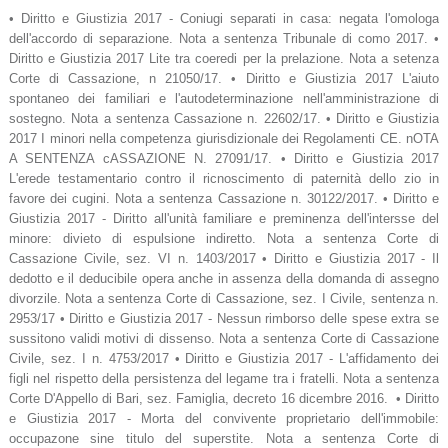
• Diritto e Giustizia 2017 - Coniugi separati in casa: negata l'omologa
dell'accordo di separazione. Nota a sentenza Tribunale di como 2017. •
Diritto e Giustizia 2017 Lite tra coeredi per la prelazione. Nota a setenza
Corte di Cassazione, n 21050/17. • Diritto e Giustizia 2017 L'aiuto
spontaneo dei familiari e l'autodeterminazione nell'amministrazione di
sostegno. Nota a sentenza Cassazione n. 22602/17. • Diritto e Giustizia
2017 I minori nella competenza giurisdizionale dei Regolamenti CE. nOTA
A SENTENZA cASSAZIONE N. 27091/17. • Diritto e Giustizia 2017
L'erede testamentario contro il ricnoscimento di paternità dello zio in
favore dei cugini. Nota a sentenza Cassazione n. 30122/2017. • Diritto e
Giustizia 2017 - Diritto all'unità familiare e preminenza dell'intersse del
minore: divieto di espulsione indiretto. Nota a sentenza Corte di
Cassazione Civile, sez. VI n. 1403/2017 • Diritto e Giustizia 2017 - Il
dedotto e il deducibile opera anche in assenza della domanda di assegno
divorzile. Nota a sentenza Corte di Cassazione, sez. I Civile, sentenza n.
2953/17 • Diritto e Giustizia 2017 - Nessun rimborso delle spese extra se
sussitono validi motivi di dissenso. Nota a sentenza Corte di Cassazione
Civile, sez. I n. 4753/2017 • Diritto e Giustizia 2017 - L'affidamento dei
figli nel rispetto della persistenza del legame tra i fratelli. Nota a sentenza
Corte D'Appello di Bari, sez. Famiglia, decreto 16 dicembre 2016. • Diritto
e Giustizia 2017 - Morta del convivente proprietario dell'immobile:
occupazone sine titulo del superstite. Nota a sentenza Corte di