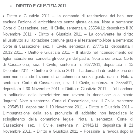
DIRITTO E GIUSTIZIA 2011
• Diritto e Giustizia 2011 – La domanda di restituzione dei beni non
esclude l’azione di arricchimento senza giusta causa. Note a sentenza:
Corte di Cassazione, sez. III Civile, sentenza n. 25554/11; depositato il 30
Novembre 2011. • Diritto e Giustizia 2011 – La convivente ha diritto
all’usufrutto sull’abitazione comune grazie al testamento.Note a sentenza:
Corte di Cassazione, sez. II Civile, sentenza n. 27773/11, depositata il
20.12.2011. • Diritto e Giustizia 2011 – Il ritardo nel riconoscimento del
figlio naturale non cancella gli obblighi del padre. Nota a sentenza: Corte
di Cassazione, sez. I Civile, sentenza n. 26772/11; depositata il 13
Dicembre 2011. • Diritto e Giustizia 2011 – La domanda di restituzione dei
beni non esclude l’azione di arricchimento senza giusta causa. Nota a
sentenza: Corte di Cassazione, sez. III Civile, sentenza n. 25554/11;
depositata il 30 Novembre 2011. • Diritto e Giustizia 2011 – L’abbandono
in solitudine della benefattrice non revoca la donazione alla nipote
“ingrata”. Note a sentenza: Corte di Cassazione, sez. II Civile, sentenza
n. 23545/11; depositato il 10 Novembre 2011. • Diritto e Giustizia 2011 –
L’impugnazione della sola pronuncia di addebito non impedisce lo
scioglimento della comunione legale. Nota a sentenza: Corte di
Cassazione, sez. I Civile, sentenza n. 24442/11; depositata il 21
Novembre 2011. • Diritto e Giustizia 2011 – Possibile la revoca dopo la