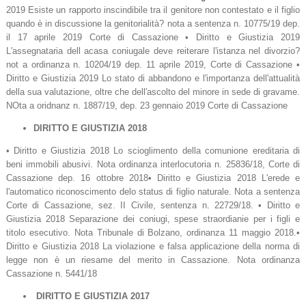
2019 Esiste un rapporto inscindibile tra il genitore non contestato e il figlio
quando è in discussione la genitorialità? nota a sentenza n. 10775/19 dep.
il 17 aprile 2019 Corte di Cassazione • Diritto e Giustizia 2019
L'assegnataria dell acasa coniugale deve reiterare l'istanza nel divorzio?
not a ordinanza n. 10204/19 dep. 11 aprile 2019, Corte di Cassazione •
Diritto e Giustizia 2019 Lo stato di abbandono e l'importanza dell'attualità
della sua valutazione, oltre che dell'ascolto del minore in sede di gravame.
NOta a oridnanz n. 1887/19, dep. 23 gennaio 2019 Corte di Cassazione
DIRITTO E GIUSTIZIA 2018
• Diritto e Giustizia 2018 Lo scioglimento della comunione ereditaria di
beni immobili abusivi. Nota ordinanza interlocutoria n. 25836/18, Corte di
Cassazione dep. 16 ottobre 2018• Diritto e Giustizia 2018 L'erede e
l'automatico riconoscimento delo status di figlio naturale. Nota a sentenza
Corte di Cassazione, sez. II Civile, sentenza n. 22729/18. • Diritto e
Giustizia 2018 Separazione dei coniugi, spese straordianie per i figli e
titolo esecutivo. Nota Tribunale di Bolzano, ordinanza 11 maggio 2018.•
Diritto e Giustizia 2018 La violazione e falsa applicazione della norma di
legge non è un riesame del merito in Cassazione. Nota ordinanza
Cassazione n. 5441/18
DIRITTO E GIUSTIZIA 2017