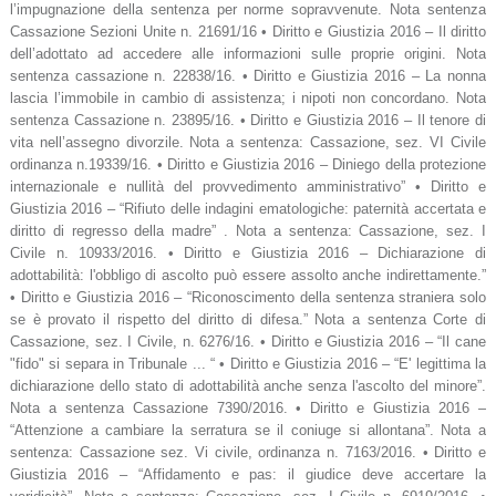
l’impugnazione della sentenza per norme sopravvenute. Nota sentenza
Cassazione Sezioni Unite n. 21691/16 • Diritto e Giustizia 2016 – Il diritto
dell’adottato ad accedere alle informazioni sulle proprie origini. Nota
sentenza cassazione n. 22838/16. • Diritto e Giustizia 2016 – La nonna
lascia l’immobile in cambio di assistenza; i nipoti non concordano. Nota
sentenza Cassazione n. 23895/16. • Diritto e Giustizia 2016 – Il tenore di
vita nell’assegno divorzile. Nota a sentenza: Cassazione, sez. VI Civile
ordinanza n.19339/16. • Diritto e Giustizia 2016 – Diniego della protezione
internazionale e nullità del provvedimento amministrativo” • Diritto e
Giustizia 2016 – “Rifiuto delle indagini ematologiche: paternità accertata e
diritto di regresso della madre” . Nota a sentenza: Cassazione, sez. I
Civile n. 10933/2016. • Diritto e Giustizia 2016 – Dichiarazione di
adottabilità: l'obbligo di ascolto può essere assolto anche indirettamente.”
• Diritto e Giustizia 2016 – “Riconoscimento della sentenza straniera solo
se è provato il rispetto del diritto di difesa.” Nota a sentenza Corte di
Cassazione, sez. I Civile, n. 6276/16. • Diritto e Giustizia 2016 – “Il cane
"fido" si separa in Tribunale ... “ • Diritto e Giustizia 2016 – “E' legittima la
dichiarazione dello stato di adottabilità anche senza l'ascolto del minore”.
Nota a sentenza Cassazione 7390/2016. • Diritto e Giustizia 2016 –
“Attenzione a cambiare la serratura se il coniuge si allontana”. Nota a
sentenza: Cassazione sez. Vi civile, ordinanza n. 7163/2016. • Diritto e
Giustizia 2016 – “Affidamento e pas: il giudice deve accertare la