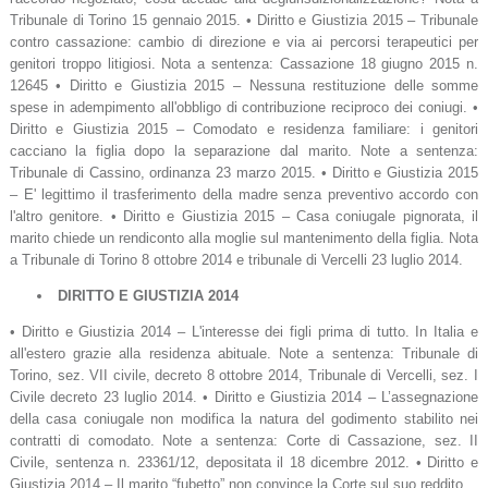
Tribunale di Torino 15 gennaio 2015. • Diritto e Giustizia 2015 – Tribunale
contro cassazione: cambio di direzione e via ai percorsi terapeutici per
genitori troppo litigiosi. Nota a sentenza: Cassazione 18 giugno 2015 n.
12645 • Diritto e Giustizia 2015 – Nessuna restituzione delle somme
spese in adempimento all'obbligo di contribuzione reciproco dei coniugi. •
Diritto e Giustizia 2015 – Comodato e residenza familiare: i genitori
cacciano la figlia dopo la separazione dal marito. Note a sentenza:
Tribunale di Cassino, ordinanza 23 marzo 2015. • Diritto e Giustizia 2015
– E' legittimo il trasferimento della madre senza preventivo accordo con
l'altro genitore. • Diritto e Giustizia 2015 – Casa coniugale pignorata, il
marito chiede un rendiconto alla moglie sul mantenimento della figlia. Nota
a Tribunale di Torino 8 ottobre 2014 e tribunale di Vercelli 23 luglio 2014.
DIRITTO E GIUSTIZIA 2014
• Diritto e Giustizia 2014 – L'interesse dei figli prima di tutto. In Italia e
all'estero grazie alla residenza abituale. Note a sentenza: Tribunale di
Torino, sez. VII civile, decreto 8 ottobre 2014, Tribunale di Vercelli, sez. I
Civile decreto 23 luglio 2014. • Diritto e Giustizia 2014 – L’assegnazione
della casa coniugale non modifica la natura del godimento stabilito nei
contratti di comodato. Note a sentenza: Corte di Cassazione, sez. II
Civile, sentenza n. 23361/12, depositata il 18 dicembre 2012. • Diritto e
Giustizia 2014 – Il marito “fubetto” non convince la Corte sul suo reddito.