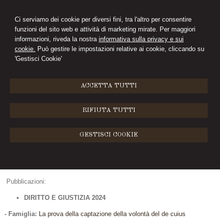
Ci serviamo dei cookie per diversi fini, tra l'altro per consentire
funzioni del sito web e attività di marketing mirate. Per maggiori
PAOLA PALEARI
informazioni, riveda la nostra
informativa sulla privacy e sui
cookie.
Può gestire le impostazioni relative ai cookie, cliccando su
AVVOCATO
'Gestisci Cookie'
MENU
ACCETTA TUTTI
Pubblicazioni
RIFIUTA TUTTI
L'avvocato Paola Paleari è autore di molteplici articoli i
n diritto di famiglia,
pubblicati sul quotidiano
diritto processuale, diritto civile e risarcimento danni,
GESTISCI COOKIE
giuridico "DIRITTO E GIUSTIZIA", Editore Giuffrè Francis Lefebvre S.p.A
- rivista giuridica tecnica specializzata on line di rilevanza nazionale -
http://www.dirittoegiustizia.it/
Pubblicazioni:
DIRITTO E GIUSTIZIA 2024
- Famiglia:
La prova della captazione della volontà del de cuius