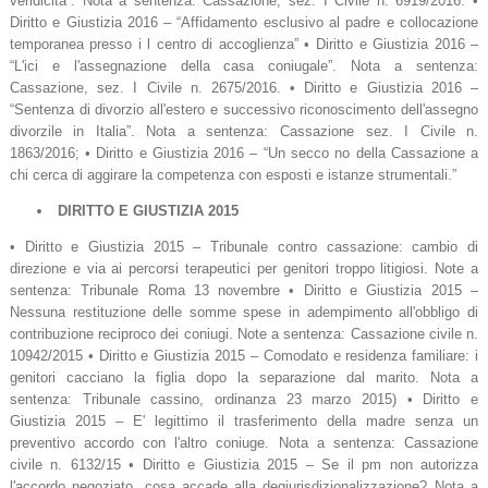
veridicità”. Nota a sentenza: Cassazione, sez. I Civile n. 6919/2016. •
Diritto e Giustizia 2016 – “Affidamento esclusivo al padre e collocazione
temporanea presso i l centro di accoglienza” • Diritto e Giustizia 2016 –
“L'ici e l'assegnazione della casa coniugale”. Nota a sentenza:
Cassazione, sez. I Civile n. 2675/2016. • Diritto e Giustizia 2016 –
“Sentenza di divorzio all'estero e successivo riconoscimento dell'assegno
divorzile in Italia”. Nota a sentenza: Cassazione sez. I Civile n.
1863/2016; • Diritto e Giustizia 2016 – “Un secco no della Cassazione a
chi cerca di aggirare la competenza con esposti e istanze strumentali.”
DIRITTO E GIUSTIZIA 2015
• Diritto e Giustizia 2015 – Tribunale contro cassazione: cambio di
direzione e via ai percorsi terapeutici per genitori troppo litigiosi. Note a
sentenza: Tribunale Roma 13 novembre • Diritto e Giustizia 2015 –
Nessuna restituzione delle somme spese in adempimento all'obbligo di
contribuzione reciproco dei coniugi. Note a sentenza: Cassazione civile n.
10942/2015 • Diritto e Giustizia 2015 – Comodato e residenza familiare: i
genitori cacciano la figlia dopo la separazione dal marito. Nota a
sentenza: Tribunale cassino, ordinanza 23 marzo 2015) • Diritto e
Giustizia 2015 – E' legittimo il trasferimento della madre senza un
preventivo accordo con l'altro coniuge. Nota a sentenza: Cassazione
civile n. 6132/15 • Diritto e Giustizia 2015 – Se il pm non autorizza
l'accordo negoziato, cosa accade alla degiurisdizionalizzazione? Nota a