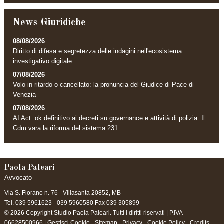
News Giuridiche
08/08/2026
Diritto di difesa e segretezza delle indagini nell'ecosistema
investigativo digitale
07/08/2026
Volo in ritardo o cancellato: la pronuncia del Giudice di Pace di
Venezia
07/08/2026
AI Act: ok definitivo ai decreti su governance e attività di polizia. Il
Cdm vara la riforma del sistema 231
Paola Paleari
Avvocato
Via S. Fiorano n. 76 -
Villasanta
20852
,
MB
Tel.
039 5961623 - 039 5960580
Fax
039 305899
© 2026 Copyright Studio Paola Paleari. Tutti i diritti riservati | P.IVA
06628500966 |
Gestisci Cookie
-
Sitemap
-
Privacy
-
Cookie Policy
-
Credits