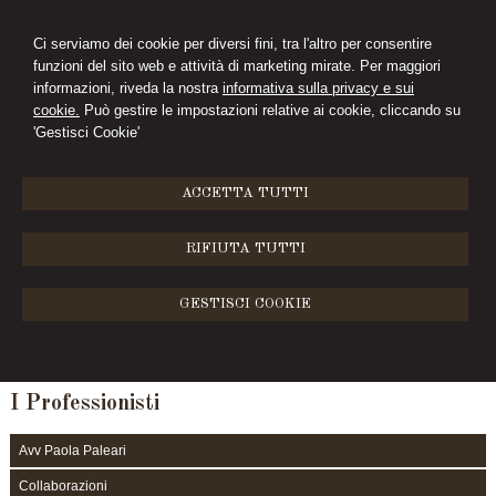
Ci serviamo dei cookie per diversi fini, tra l'altro per consentire
funzioni del sito web e attività di marketing mirate. Per maggiori
PAOLA PALEARI
informazioni, riveda la nostra
informativa sulla privacy e sui
cookie.
Può gestire le impostazioni relative ai cookie, cliccando su
AVVOCATO
'Gestisci Cookie'
MENU
ACCETTA TUTTI
Avv. Michele Melchiorre
RIFIUTA TUTTI
Avvocato Michele Melchiorre, iscritto all'ordine degli avvocati di Milano,
esperto in diritto penale e ammistrativo.
GESTISCI COOKIE
CV Melchiorre
I Professionisti
Avv Paola Paleari
Collaborazioni