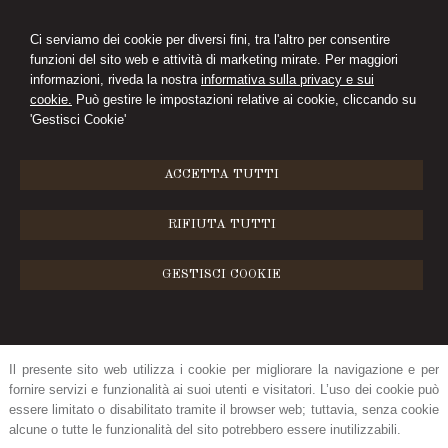
Ci serviamo dei cookie per diversi fini, tra l'altro per consentire
funzioni del sito web e attività di marketing mirate. Per maggiori
PAOLA PALEARI
informazioni, riveda la nostra
informativa sulla privacy e sui
cookie.
Può gestire le impostazioni relative ai cookie, cliccando su
AVVOCATO
'Gestisci Cookie'
MENU
ACCETTA TUTTI
Cookie Policy
RIFIUTA TUTTI
Cosa sono i cookie e come li usiamo
GESTISCI COOKIE
Un “
cookie”
è un file di testo che viene memorizzato su computer, tablet,
telefoni cellulari e su qualunque dispositivo utilizzato per navigare in
Internet, dove viene memorizzato per essere poi ritrasmesso agli stessi
siti alla successiva visita dello stesso utente.
Il presente sito web utilizza i cookie per migliorare la navigazione e per
fornire servizi e funzionalità ai suoi utenti e visitatori. L’uso dei cookie può
essere limitato o disabilitato tramite il browser web; tuttavia, senza cookie
alcune o tutte le funzionalità del sito potrebbero essere inutilizzabili.